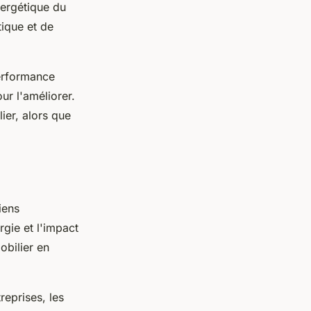
nergétique du
tique et de
performance
r l'améliorer.
ier, alors que
iens
gie et l'impact
obilier en
reprises, les