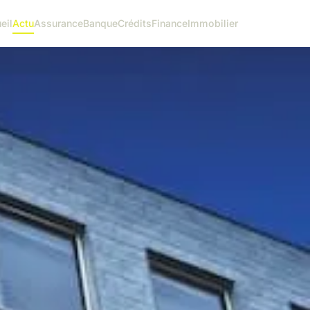
eil
Actu
Assurance
Banque
Crédits
Finance
Immobilier