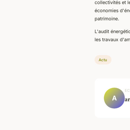
collectivités et
économies d'éner
patrimoine.
L'audit énergéti
les travaux d'a
Actu
EC
A
a