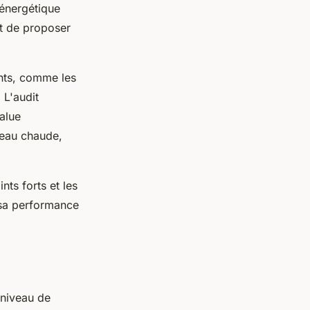
 énergétique
et de proposer
ents, comme les
 L'audit
alue
'eau chaude,
nts forts et les
 sa performance
 niveau de