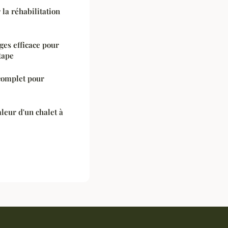
 la réhabilitation
ges efficace pour
tape
complet pour
leur d'un chalet à