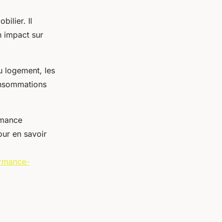
ilier. Il
n impact sur
du logement, les
onsommations
rmance
our en savoir
ormance-