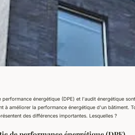
un diagnostic de
e performance énergétique (DPE) et l'audit énergétique son
nt à améliorer la performance énergétique d'un bâtiment. T
ique et un audit
ésentent des différences importantes. Lesquelles ?
tic de performance énergétique (DPE)