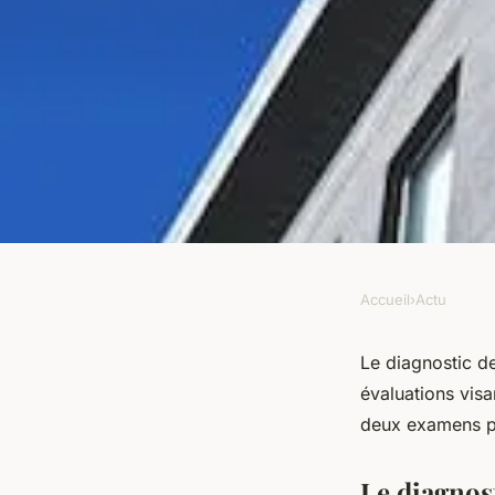
Accueil
›
Actu
ACTU
La différence entre 
Le diagnostic d
évaluations visa
performance énergét
deux examens pr
énergétique
Le diagnos