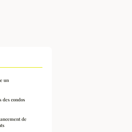
ce un
s des condos
nancement de
nts