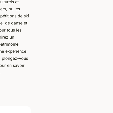
lturels et
ers, où les
pétitions de ski
ue, de danse et
our tous les
rirez un
patrimoine
une expérience
s, plongez-vous
our en savoir
: