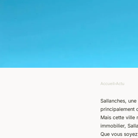
Accueil
›
Actu
ACTU
Les meilleurs secret
Sallanches, une
principalement 
Explorez la ville au-
Mais cette ville
immobilier, Sall
l'immobilier
Que vous soyez u