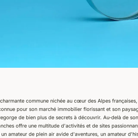
s de Sallanches :
 charmante commune nichée au cœur des Alpes françaises,
connue pour son marché immobilier florissant et son paysag
delà de
 regorge de bien plus de secrets à découvrir. Au-delà de son 
anches offre une multitude d'activités et de sites passionnan
n amateur de plein air avide d'aventures, un amateur d'his