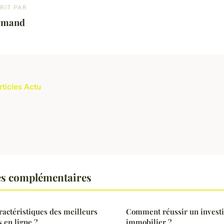
RIT PAR
rmand
rticles Actu
es complémentaires
aractéristiques des meilleurs
Comment réussir un invest
 en ligne ?
immobilier ?