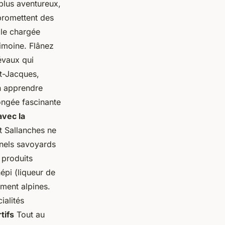
plus aventureux,
promettent des
lle chargée
rimoine. Flânez
iévaux qui
nt-Jacques,
en apprendre
ongée fascinante
avec la
t Sallanches ne
nnels savoyards
s produits
épi (liqueur de
ement alpines.
ialités
tifs
Tout au