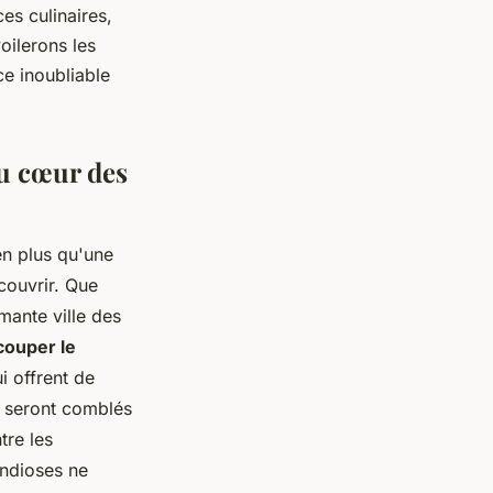
es culinaires,
oilerons les
ce inoubliable
au cœur des
n plus qu'une
couvrir. Que
mante ville des
couper le
 offrent de
e seront comblés
tre les
andioses ne