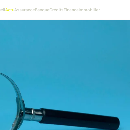
eil
Actu
Assurance
Banque
Crédits
Finance
Immobilier