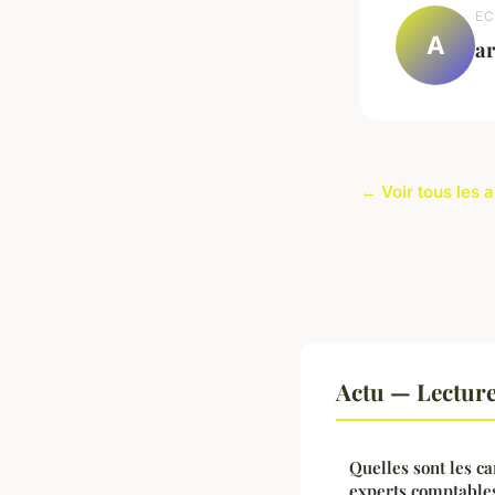
EC
A
a
← Voir tous les a
Actu — Lectur
Quelles sont les c
experts comptables