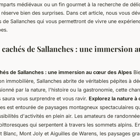
mparts médiévaux ou un fin gourmet à la recherche de délic
réserve bien des surprises. Dans cet article, nous vous dév
s de Sallanches qui vous permettront de vivre une expérien
pes.
s cachés de Sallanches : une immersion 
chés de Sallanches : une immersion au cœur des Alpes
Bie
on immobilière, Sallanches abrite de véritables pépites à dé
onné par la nature, l'histoire ou la gastronomie, cette char
s saura vous surprendre et vous ravir.
Explorez la nature à 
es est entourée de paysages montagneux spectaculaires qui
ibilités d'activités en plein air. Les amateurs de randonné
 pittoresques qui serpentent à travers les sommets alpins. En
 Blanc, Mont Joly et Aiguilles de Warens, les paysages gr