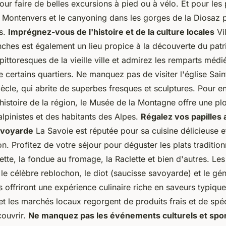
r faire de belles excursions à pied ou à vélo. Et pour les 
 Montenvers et le canyoning dans les gorges de la Diosaz 
es.
Imprégnez-vous de l'histoire et de la culture locales
Vi
anches est également un lieu propice à la découverte du pat
 pittoresques de la vieille ville et admirez les remparts méd
 certains quartiers. Ne manquez pas de visiter l'église Sai
ècle, qui abrite de superbes fresques et sculptures. Pour 
histoire de la région, le Musée de la Montagne offre une pl
alpinistes et des habitants des Alpes.
Régalez vos papilles 
avoyarde
La Savoie est réputée pour sa cuisine délicieuse e
on. Profitez de votre séjour pour déguster les plats traditio
flette, la fondue au fromage, la Raclette et bien d'autres. Le
 le célèbre reblochon, le diot (saucisse savoyarde) et le gén
offriront une expérience culinaire riche en saveurs typiqu
et les marchés locaux regorgent de produits frais et de spéc
couvrir.
Ne manquez pas les événements culturels et spor