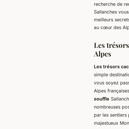
recherche de re
Sallanches vous 
armand
•
31 août 2023
•
3 min de lecture
meilleurs secret
au cœur des Al
Les trésor
Alpes
Les trésors ca
simple destinati
vous soyez passi
Alpes française
souffle
Sallanch
nombreuses poss
par les sentiers
majestueux Mont