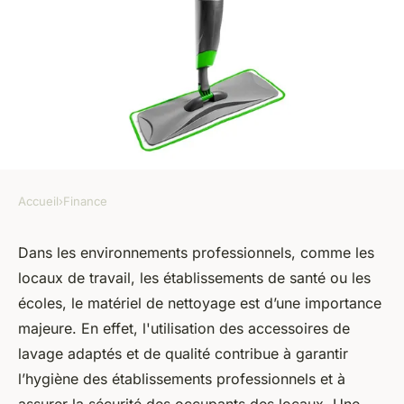
Accueil
›
Finance
FINANCE
Matériel de nettoyage
Dans les environnements professionnels, comme les
locaux de travail, les établissements de santé ou les
professionnel : découvres les
écoles, le matériel de nettoyage est d’une importance
outils incontournables dont la
majeure. En effet, l'utilisation des accessoires de
serpillière fait partie
lavage adaptés et de qualité contribue à garantir
l’hygiène des établissements professionnels et à
armand
•
12 juin 2024
•
5 min de lecture