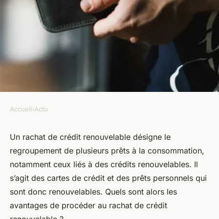
Accueil
›
Actu
ACTU
3 bonnes raisons pour
Un rachat de crédit renouvelable désigne le
regroupement de plusieurs prêts à la consommation,
procéder au rachat de crédit
notamment ceux liés à des crédits renouvelables. Il
renouvelable
s’agit des cartes de crédit et des prêts personnels qui
sont donc renouvelables. Quels sont alors les
armand
•
26 juin 2023
•
2 min de lecture
avantages de procéder au rachat de crédit