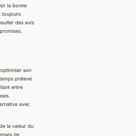
sir la bonne
t toujours
sulter des avis
 promises.
 optimiser son
gtemps prélevé
lant entre
nses.
ernative avec
e la valeur du
penses de