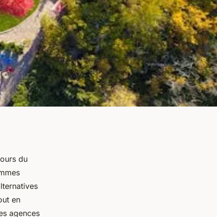
cours du
sommes
lternatives
out en
des agences