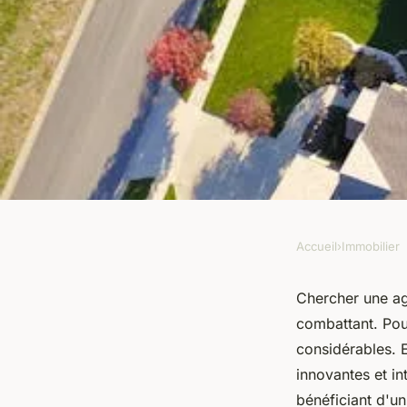
Accueil
›
Immobilier
IMMOBILIER
Agences immobilière
Chercher une ag
combattant. Pou
comparez les frais e
considérables. 
innovantes et i
bénéficiant d'un