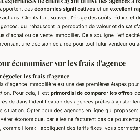
 expériences de clients ayant utilisé des agences à b
 rapportent des
économies significatives
et un
excellent ra
sactions. Clients font souvent l'éloge des coûts réduits et de
agences, qui rehaussent la perception de valeur et de satisf
s d'achat ou de vente immobilier. Cela souligne l'efficacit
vorisant une décision éclairée pour tout futur vendeur ou a
our économiser sur les frais d'agence
égocier les frais d'agence
ais d'agence immobilière est une des premières étapes pour 
tion. Pour cela, il est
primordial de comparer les offres
de
réside dans l'identification des agences prêtes à ajuster leu
re situation. Opter pour des agences en ligne qui proposen
avérer économique, car elles ne facturent pas de pourcentag
s, comme Homki, appliquent des tarifs fixes, vous permettan