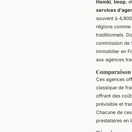
Homki
,
Imop
, e
services d'agen
souvent à 4,900
régions comme P
traditionnels. D
commission de 5
immobilier en F
aux agences trad
Comparaison d
Ces agences of
classique de fr
offrant des coût
prévisible et t
Chacune de ces a
prestataires en 