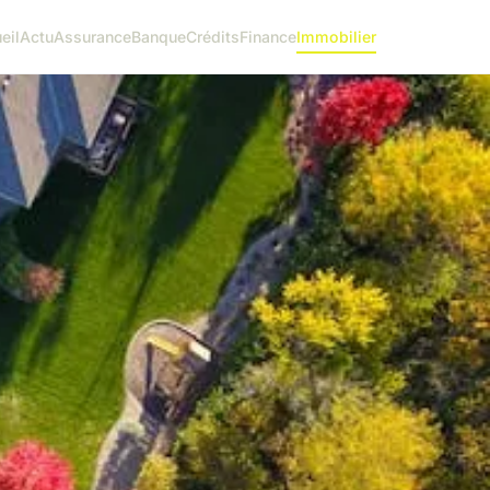
eil
Actu
Assurance
Banque
Crédits
Finance
Immobilier