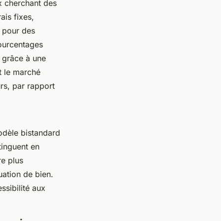
 cherchant des
ais fixes,
é pour des
ourcentages
, grâce à une
t le marché
rs, par rapport
odèle bistandard
tinguent en
re plus
ation de bien.
ssibilité aux