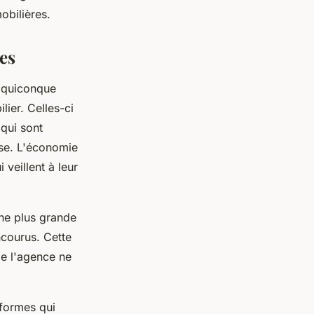
bilières.
es
 quiconque
lier. Celles-ci
 qui sont
ise. L'économie
 veillent à leur
ne plus grande
ncourus. Cette
de l'agence ne
eformes qui