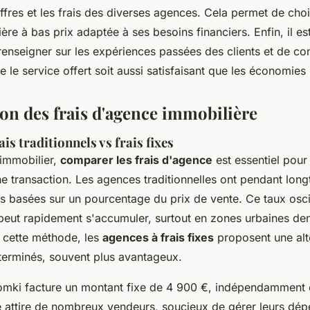
fres et les frais des diverses agences. Cela permet de choi
re à bas prix adaptée à ses besoins financiers. Enfin, il es
renseigner sur les expériences passées des clients et de con
e le service offert soit aussi satisfaisant que les économies
n des frais d'agence immobilière
is traditionnels vs frais fixes
 immobilier,
comparer les frais d'agence
est essentiel pour
ne transaction. Les agences traditionnelles ont pendant lon
 basées sur un pourcentage du prix de vente. Ce taux oscil
eut rapidement s'accumuler, surtout en zones urbaines de
 cette méthode, les
agences à frais fixes
proposent une alt
éterminés, souvent plus avantageux.
mki facture un montant fixe de 4 900 €, indépendamment d
 attire de nombreux vendeurs, soucieux de gérer leurs dé