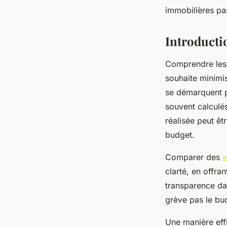
armand
•
2 février 2025
•
7 min de lecture
immobilières pa
Introducti
Comprendre les 
souhaite minimis
se démarquent pr
souvent calculé
réalisée peut êtr
budget.
Comparer des
a
clarté, en offra
transparence dan
grève pas le bud
Une manière eff