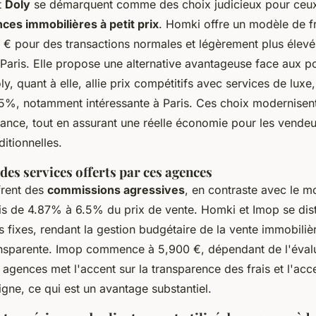
t
Doly
se démarquent comme des choix judicieux pour ceux
ces immobilières à petit prix
. Homki offre un modèle de fr
 € pour des transactions normales et légèrement plus élev
aris. Elle propose une alternative avantageuse face aux p
oly, quant à elle, allie prix compétitifs avec services de luxe
%, notamment intéressante à Paris. Ces choix modernisen
rance, tout en assurant une réelle économie pour les vendeu
itionnelles.
es services offerts par ces agences
frent des
commissions agressives
, en contraste avec le m
ais de 4.87% à 6.5% du prix de vente. Homki et Imop se dis
s fixes, rendant la gestion budgétaire de la vente immobiliè
ransparente. Imop commence à 5,900 €, dépendant de l'évalu
gences met l'accent sur la transparence des frais et l'acce
ligne, ce qui est un avantage substantiel.