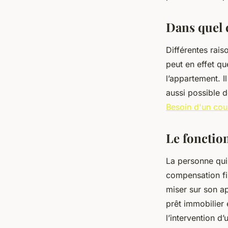
armand
•
28 août 2023
•
3 min de lecture
Dans quel 
Différentes rais
peut en effet qu
l’appartement. I
aussi possible d
Besoin d'un cour
Le fonctio
La personne qui 
compensation fin
miser sur son ap
prêt immobilier
l’intervention d’