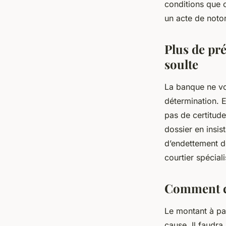
conditions que c
un acte de notor
Plus de pré
soulte
La banque ne vo
détermination. E
pas de certitude
dossier en insis
d’endettement de
courtier spécial
Comment ca
Le montant à pay
cause. Il faudra 