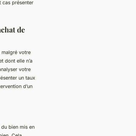
t cas présenter
achat de
n malgré votre
t dont elle n’a
analyser votre
présenter un taux
tervention d’un
 du bien mis en
 bien. Cela