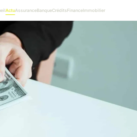
eil
Actu
Assurance
Banque
Crédits
Finance
Immobilier