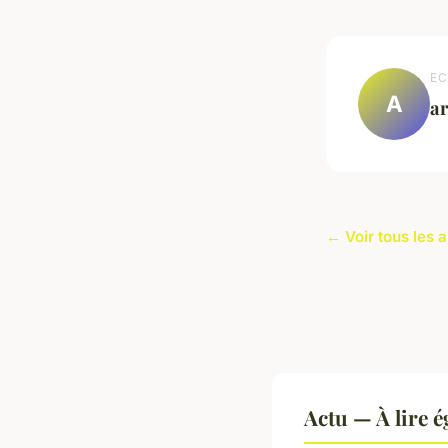
EC
A
a
← Voir tous les a
Actu — À lire 