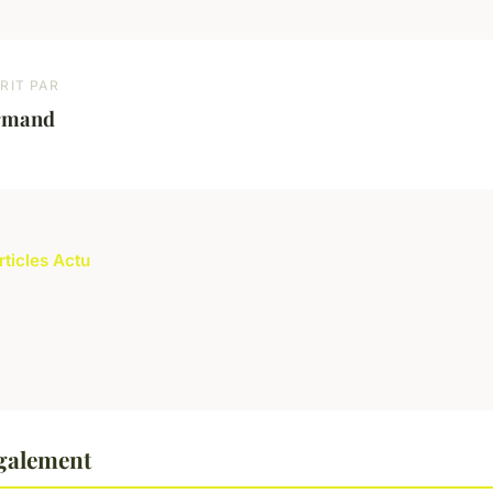
RIT PAR
rmand
rticles Actu
également