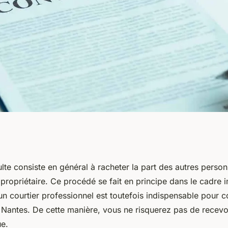
hat de soulte et
lte consiste en général à racheter la part des autres perso
 propriétaire. Ce procédé se fait en principe dans le cadre 
 courtier ?
’un courtier professionnel est toutefois indispensable pour c
 Nantes. De cette manière, vous ne risquerez pas de recevoi
ue.