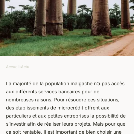
Accueil
›
Actu
ACTU
Cherchez-vous le meilleur
La majorité de la population malgache n’a pas accès
aux différents services bancaires pour de
taux à Madagascar ?
nombreuses raisons. Pour résoudre ces situations,
Découvrez vos options !
des établissements de microcrédit offrent aux
particuliers et aux petites entreprises la possibilité de
armand
•
25 octobre 2023
•
2 min de lecture
s’investir afin de réaliser leurs projets. Mais pour que
ça soit rentable, il est important de bien choisir une