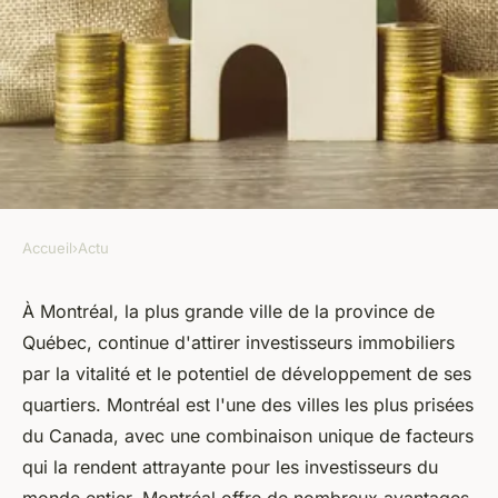
Accueil
›
Actu
ACTU
Pourquoi le grand Montréal
À Montréal, la plus grande ville de la province de
Québec, continue d'attirer investisseurs immobiliers
reste un endroit attractif pour
par la vitalité et le potentiel de développement de ses
l'investissement immobilier ?
quartiers. Montréal est l'une des villes les plus prisées
du Canada, avec une combinaison unique de facteurs
armand
•
3 novembre 2023
•
3 min de lecture
qui la rendent attrayante pour les investisseurs du