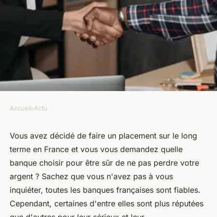
Accueil
›
Actu
ACTU
Quelles sont les banques
Vous avez décidé de faire un placement sur le long
terme en France et vous vous demandez quelle
françaises les plus fiables ?
banque choisir pour être sûr de ne pas perdre votre
argent ? Sachez que vous n'avez pas à vous
armand
•
19 octobre 2022
•
4 min de lecture
inquiéter, toutes les banques françaises sont fiables.
Cependant, certaines d'entre elles sont plus réputées