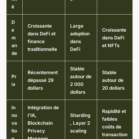
é
D
Croissante
Large
e
Croissante
dans DeFi et
adoption
m
dans DeFi
finance
dans
an
et NFTs
traditionnelle
DeFi
de
Stable
Récentement
Stable
Pr
autour de
dépassé 29
autour de
ix
2 000
dollars
20 dollars
dollars
In
Intégration de
Rapidité et
no
l'IA,
Sharding
faibles
va
Blockchain
, Layer 2
coûts de
tio
Privacy
scaling
transaction
n
Manager