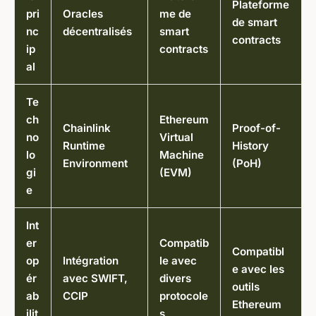
Plateforme
pri
Oracles
me de
de smart
nc
décentralisés
smart
contracts
ip
contracts
al
Te
ch
Ethereum
Chainlink
Proof-of-
no
Virtual
Runtime
History
lo
Machine
Environment
(PoH)
gi
(EVM)
e
Int
er
Compatib
Compatibl
op
Intégration
le avec
e avec les
ér
avec SWIFT,
divers
outils
ab
CCIP
protocole
Ethereum
ilit
s