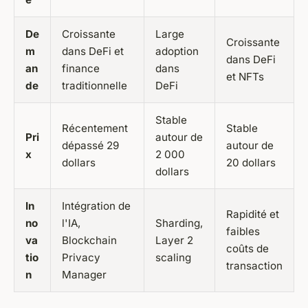
De
Croissante
Large
Croissante
m
dans DeFi et
adoption
dans DeFi
an
finance
dans
et NFTs
de
traditionnelle
DeFi
Stable
Récentement
Stable
Pri
autour de
dépassé 29
autour de
x
2 000
dollars
20 dollars
dollars
In
Intégration de
Rapidité et
no
l'IA,
Sharding,
faibles
va
Blockchain
Layer 2
coûts de
tio
Privacy
scaling
transaction
n
Manager