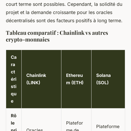
court terme sont possibles. Cependant, la solidité du
projet et la demande croissante pour les oracles
décentralisés sont des facteurs positifs à long terme.
Tableau comparatif : Chainlink vs autres
crypto-monnaies
Ca
ra
ct
Chainlink
Ethereu
Solana
éri
(LINK)
m (ETH)
(SOL)
sti
qu
e
Rô
le
Platefor
Plateforme
pri
Oracles
me de