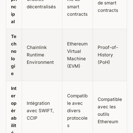
de smart
nc
décentralisés
smart
contracts
ip
contracts
al
Te
ch
Ethereum
Chainlink
Proof-of-
no
Virtual
Runtime
History
lo
Machine
Environment
(PoH)
gi
(EVM)
e
Int
er
Compatib
Compatible
op
Intégration
le avec
avec les
ér
avec SWIFT,
divers
outils
ab
CCIP
protocole
Ethereum
ilit
s
é