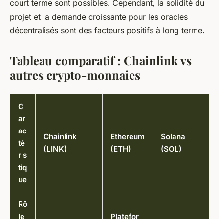
court terme sont possibles. Cependant, la solidité du
projet et la demande croissante pour les oracles
décentralisés sont des facteurs positifs à long terme.
Tableau comparatif : Chainlink vs
autres crypto-monnaies
C
ar
ac
Chainlink
Ethereum
Solana
té
(LINK)
(ETH)
(SOL)
ris
tiq
ue
Rô
le
Platefor