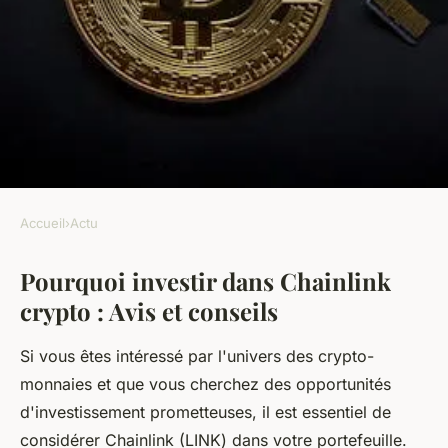
Accueil
›
Actu
ACTU
Pourquoi investir dans Chainlink
Pourquoi investir dans
crypto : Avis et conseils
chainlink crypto : avis et
conseils
Si vous êtes intéressé par l'univers des crypto-
monnaies et que vous cherchez des opportunités
armand
•
23 décembre 2024
•
8 min de lecture
d'investissement prometteuses, il est essentiel de
considérer Chainlink (LINK) dans votre portefeuille.