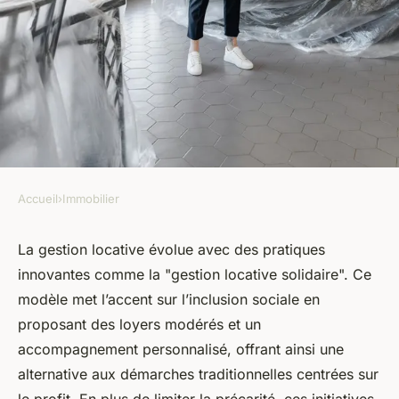
Accueil
›
Immobilier
IMMOBILIER
Gestion locative : une
La gestion locative évolue avec des pratiques
innovantes comme la "gestion locative solidaire". Ce
approche innovante et éthique
modèle met l’accent sur l’inclusion sociale en
du marché
proposant des loyers modérés et un
accompagnement personnalisé, offrant ainsi une
armand
•
20 avril 2025
•
6 min de lecture
alternative aux démarches traditionnelles centrées sur