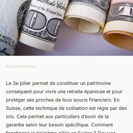
Accueil
›
Finance
FINANCE
Comment fonctionne le 3ème
Le 3e pilier permet de constituer un patrimoine
conséquent pour vivre une retraite épanouie et pour
pilier Suisse ?
protéger ses proches de tous soucis financiers. En
Suisse, cette technique de cotisation est régie par des
armand
•
14 décembre 2022
•
2 min de lecture
lois. Cela permet aux particuliers d’avoir de la
garantie selon leur besoin spécifique. Comment