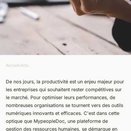
Accueil
›
Actu
ACTU
Optimisez votre productivité
De nos jours, la productivité est un enjeu majeur pour
les entreprises qui souhaitent rester compétitives sur
avec MypeopleDoc : découvrez
le marché. Pour optimiser leurs performances, de
ses fonctionnalités
nombreuses organisations se tournent vers des outils
incontournables
numériques innovants et efficaces. C'est dans cette
optique que MypeopleDoc, une plateforme de
armand
•
30 août 2023
•
2 min de lecture
gestion des ressources humaines, se démarque en