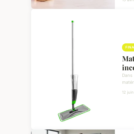
FIN
Mat
inc
Dans 
matéri
12 jui