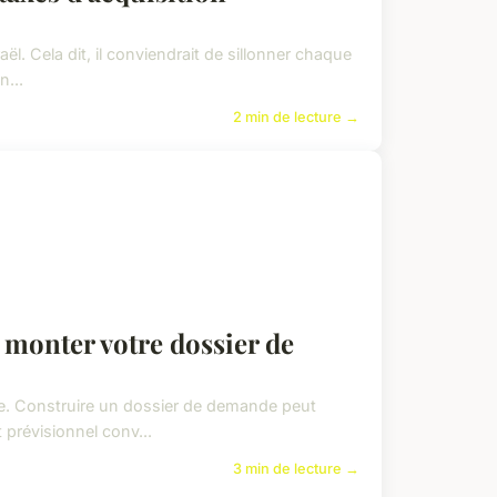
ël. Cela dit, il conviendrait de sillonner chaque
n...
2 min de lecture →
monter votre dossier de
ide. Construire un dossier de demande peut
prévisionnel conv...
3 min de lecture →