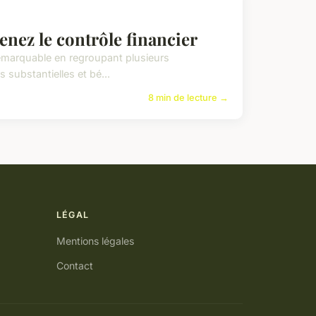
enez le contrôle financier
 remarquable en regroupant plusieurs
substantielles et bé...
8 min de lecture →
LÉGAL
Mentions légales
Contact