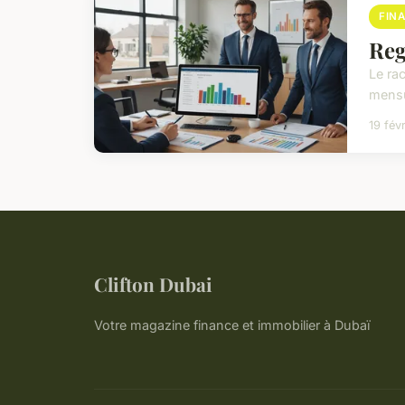
FIN
Reg
Le ra
mensu
19 fév
Clifton Dubai
Votre magazine finance et immobilier à Dubaï