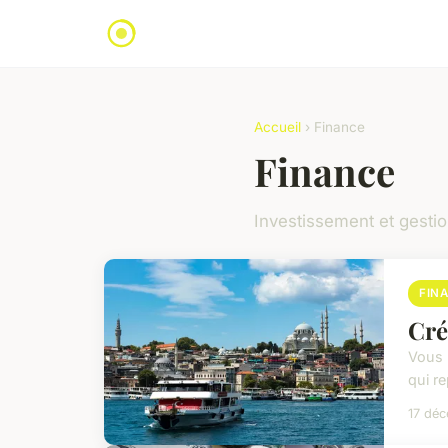
Accueil
› Finance
Finance
Investissement et gesti
FIN
Cré
Vous 
qui r
17 dé