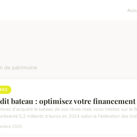
Accu
on de patrimoine
ANCE
dit bateau : optimisez votre financemen
rêvez d'acquérir le bateau de vos rêves mais vous hésitez sur le
eprésente 5,2 milliards d'euros en 2024 selon la Fédération des Ind
cembre 2025