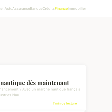
eil
Actu
Assurance
Banque
Crédits
Finance
Immobilier
t nautique dès maintenant
 financement ? Avec un marché nautique français
ustries Nau...
7 min de lecture →