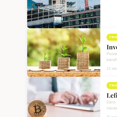
FIN
Inv
Plusi
bénéf
22 dé
FIN
Lef
Dans 
nécess
15 avr