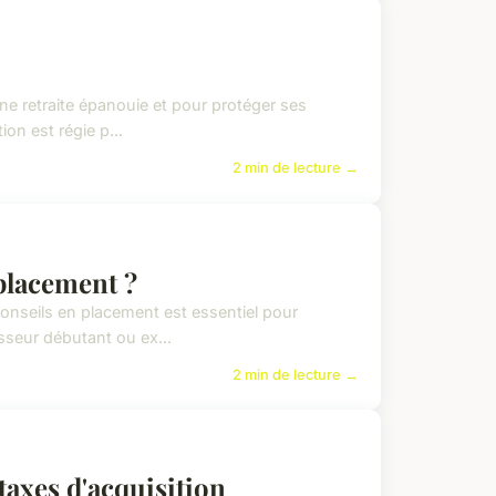
ne retraite épanouie et pour protéger ses
on est régie p...
2 min de lecture →
placement ?
conseils en placement est essentiel pour
sseur débutant ou ex...
2 min de lecture →
taxes d'acquisition