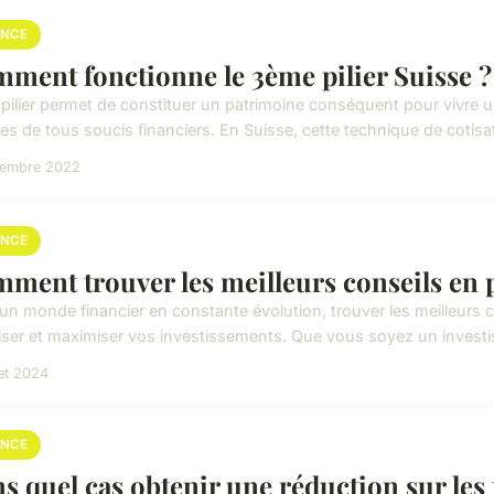
ANCE
ment fonctionne le 3ème pilier Suisse ?
 pilier permet de constituer un patrimoine conséquent pour vivre u
s de tous soucis financiers. En Suisse, cette technique de cotisati
cembre 2022
ANCE
ment trouver les meilleurs conseils en 
un monde financier en constante évolution, trouver les meilleurs 
iser et maximiser vos investissements. Que vous soyez un investi
let 2024
ANCE
s quel cas obtenir une réduction sur les 