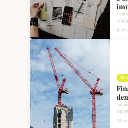
imm
L'immo
rouage
16 jan
FIN
Fin
dem
La ré
s'avé
23 avr