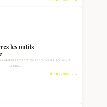
res les outils
e
s établissements de santé ou les écoles, le
n des acces...
5 min de lecture →