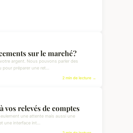
acements sur le marché ?
r votre argent. Nous pouvons parler des
pour préparer une ret...
2 min de lecture →
 à vos relevés de comptes
 seulement une attente mais aussi une
 une interface int...
2 min de lecture →