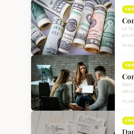
FIN
Com
Le 3e
proche
14 dé
FIN
Com
Dans 
sécur
13 juil
FIN
Dan