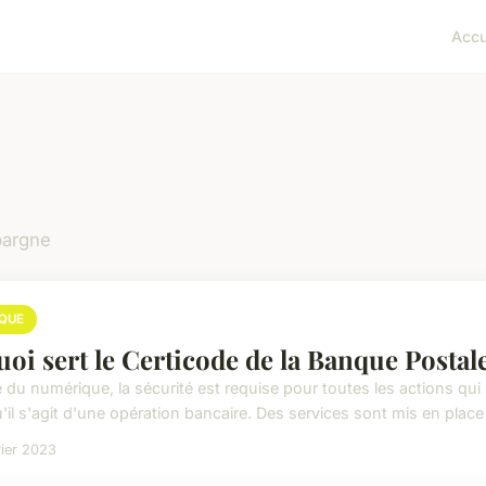
Accu
pargne
QUE
uoi sert le Certicode de la Banque Postal
e du numérique, la sécurité est requise pour toutes les actions qui s
'il s'agit d'une opération bancaire. Des services sont mis en place 
rier 2023