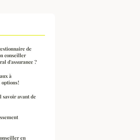
gestionnaire de
n conseiller
ral d'assurance ?
taux à
options !
il savoir avant de
issement
onseiller en