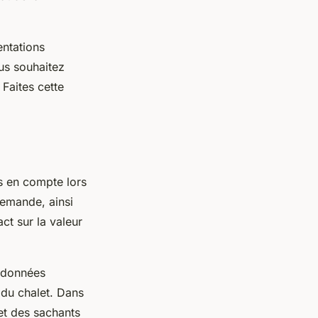
entations
us souhaitez
Faites cette
s en compte lors
 demande, ainsi
ct sur la valeur
s données
 du chalet. Dans
 et des sachants