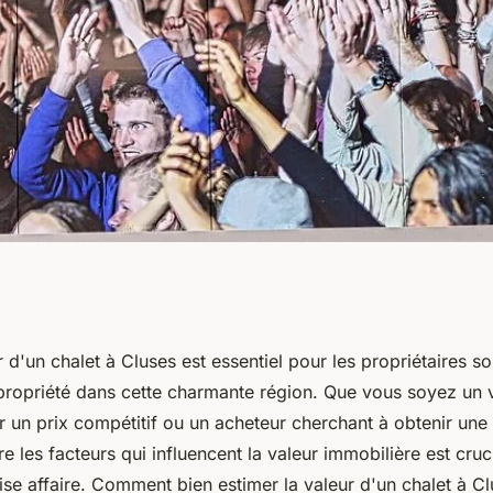
r la valeur d'un
r d'un chalet à Cluses est essentiel pour les propriétaires s
propriété dans cette charmante région. Que vous soyez un
r un prix compétitif ou un acheteur cherchant à obtenir une
re les facteurs qui influencent la valeur immobilière est cru
se affaire. Comment bien estimer la valeur d'un chalet à Cl