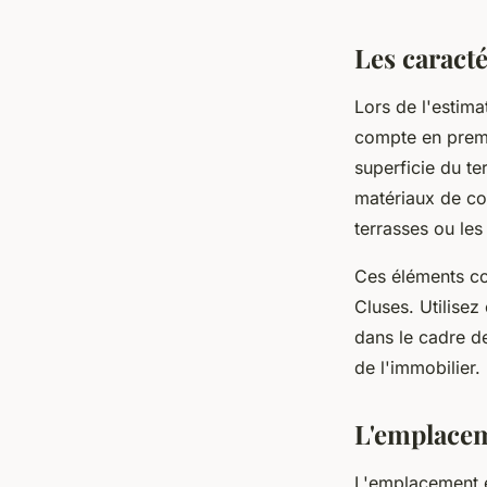
armand
•
3 juin 2023
•
2 min de lecture
Les caracté
Lors de l'estima
compte en premie
superficie du te
matériaux de con
terrasses ou les
Ces éléments con
Cluses. Utilisez
dans le cadre 
de l'immobilier.
L'emplace
L'emplacement es