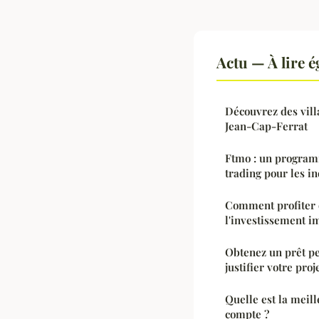
Actu — À lire 
Découvrez des vill
Jean-Cap-Ferrat
Ftmo : un program
trading pour les i
Comment profiter d
l'investissement i
Obtenez un prêt pe
justifier votre proj
Quelle est la meil
compte ?