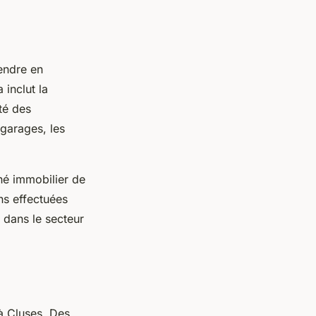
rendre en
 inclut la
ité des
 garages, les
hé immobilier de
ons effectuées
 dans le secteur
 à Cluses. Des