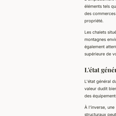
éléments tels q
des commerces p
propriété.
Les chalets situ
montagnes envir
également attent
supérieure de v
L'état géné
L'état général d
valeur dudit bie
des équipements
À l'inverse, un
structuraux peut