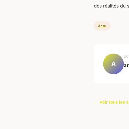
des réalités du 
Actu
EC
A
a
← Voir tous les a