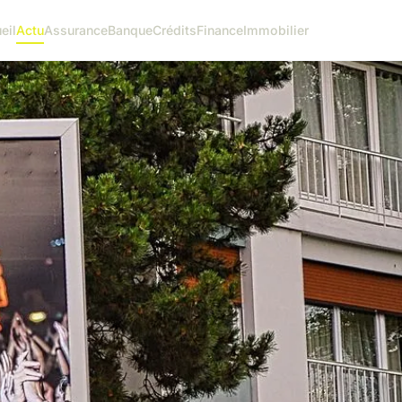
eil
Actu
Assurance
Banque
Crédits
Finance
Immobilier