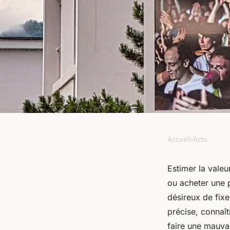
Accueil
›
Actu
ACTU
Comment bien estime
Estimer la valeu
ou acheter une 
chalet à Cluses ?
désireux de fixe
précise, connaît
faire une mauvai