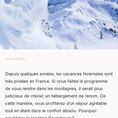
Accueil
›
Actu
ACTU
Les avantages d'opter pour la
Depuis quelques années, les vacances hivernales sont
très prisées en France. Si vous faites le programme
location Courchevel
de vous rendre dans les montagnes, il serait plus
judicieux de choisir un hébergement de renom. De
armand
•
5 décembre 2023
•
2 min de lecture
cette manière, vous profiterez d’un séjour agréable
tout en étant dans le confort absolu. Pourquoi