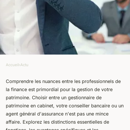
Accueil
›
Actu
ACTU
Quelle différence entre un
Comprendre les nuances entre les professionnels de
la finance est primordial pour la gestion de votre
gestionnaire de patrimoine en
patrimoine. Choisir entre un gestionnaire de
cabinet et mon conseiller
patrimoine en cabinet, votre conseiller bancaire ou un
bancaire ou mon agent
agent général d'assurance n'est pas une mince
général d'assurance ?
affaire. Explorez les distinctions essentielles de