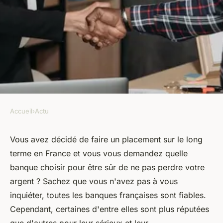
Accueil
›
Actu
ACTU
Quelles sont les banques
Vous avez décidé de faire un placement sur le long
terme en France et vous vous demandez quelle
françaises les plus fiables ?
banque choisir pour être sûr de ne pas perdre votre
argent ? Sachez que vous n'avez pas à vous
armand
•
19 octobre 2022
•
4 min de lecture
inquiéter, toutes les banques françaises sont fiables.
Cependant, certaines d'entre elles sont plus réputées