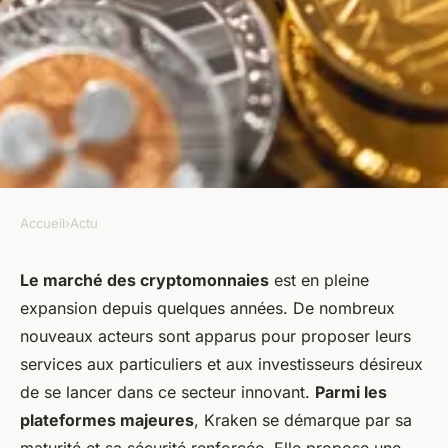
Accueil
›
Actu
ACTU
Tutoriel Kraken : Un guide
Le marché des cryptomonnaies
est en pleine
expansion depuis quelques années. De nombreux
complet pour trader des
nouveaux acteurs sont apparus pour proposer leurs
cryptomonnaies
services aux particuliers et aux investisseurs désireux
de se lancer dans ce secteur innovant.
Parmi les
armand
•
18 juin 2024
•
3 min de lecture
plateformes majeures
, Kraken se démarque par sa