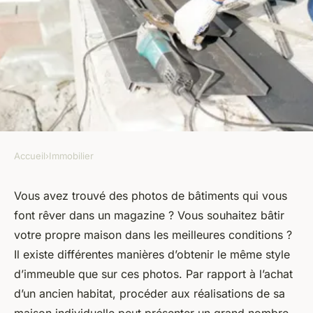
Accueil
›
Immobilier
IMMOBILIER
Un constructeur de maison
Vous avez trouvé des photos de bâtiments qui vous
font rêver dans un magazine ? Vous souhaitez bâtir
pour réaliser la maison de vos
votre propre maison dans les meilleures conditions ?
rêves
Il existe différentes manières d’obtenir le même style
d’immeuble que sur ces photos. Par rapport à l’achat
armand
•
12 juin 2024
•
10 min de lecture
d’un ancien habitat, procéder aux réalisations de sa