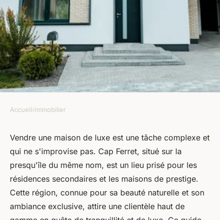
Accueil
›
Immobilier
IMMOBILIER
Vendre une maison de luxe à
Vendre une maison de luxe est une tâche complexe et
qui ne s'improvise pas. Cap Ferret, situé sur la
Cap Ferret : les spécificités
presqu'île du même nom, est un lieu prisé pour les
résidences secondaires et les maisons de prestige.
armand
•
12 juin 2024
•
3 min de lecture
Cette région, connue pour sa beauté naturelle et son
ambiance exclusive, attire une clientèle haut de