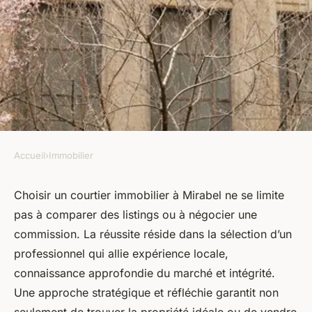
Accueil
›
Immobilier
IMMOBILIER
Choisissez un courtier
Choisir un courtier immobilier à Mirabel ne se limite
pas à comparer des listings ou à négocier une
immobilier à mirabel pour vos
commission. La réussite réside dans la sélection d’un
besoins
professionnel qui allie expérience locale,
connaissance approfondie du marché et intégrité.
armand
•
9 juillet 2025
•
8 min de lecture
Une approche stratégique et réfléchie garantit non