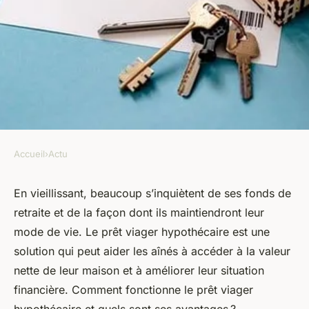
Accueil
›
Actu
ACTU
Comment fonctionne le prêt
En vieillissant, beaucoup s’inquiètent de ses fonds de
retraite et de la façon dont ils maintiendront leur
viager hypothécaire et quels
mode de vie. Le prêt viager hypothécaire est une
en sont les avantages ?
solution qui peut aider les aînés à accéder à la valeur
nette de leur maison et à améliorer leur situation
armand
•
22 juin 2023
•
3 min de lecture
financière. Comment fonctionne le prêt viager