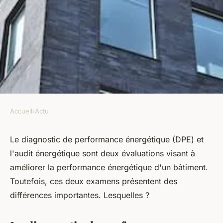
Accueil
›
Actu
ACTU
La différence entre un
Le diagnostic de performance énergétique (DPE) et
l'audit énergétique sont deux évaluations visant à
diagnostic de performance
améliorer la performance énergétique d'un bâtiment.
énergétique et un audit
Toutefois, ces deux examens présentent des
énergétique
différences importantes. Lesquelles ?
armand
•
30 mars 2023
•
2 min de lecture