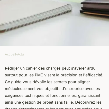
Accueil
›
Actu
ACTU
Élaborer un cahier des
Rédiger un cahier des charges peut s'avérer ardu,
surtout pour les PME visant la précision et l'efficacité.
charges efficace pour les PME
Ce guide vous dévoile les secrets pour aligner
: Guide étape par étape
méticuleusement vos objectifs d'entreprise avec les
exigences techniques et fonctionnelles, garantissant
armand
•
7 mars 2024
•
3 min de lecture
ainsi une gestion de projet sans faille. Découvrez les