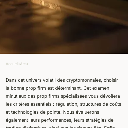
Accueil
›
Actu
ACTU
Analyse détaillée des prop
Dans cet univers volatil des cryptomonnaies, choisir
la bonne prop firm est déterminant. Cet examen
firms spécialisées dans la
minutieux des prop firms spécialisées vous dévoilera
cryptomonnaie
les critères essentiels : régulation, structures de coûts
et technologies de pointe. Nous évaluerons
armand
•
13 avril 2024
•
5 min de lecture
également leurs performances, leurs stratégies de