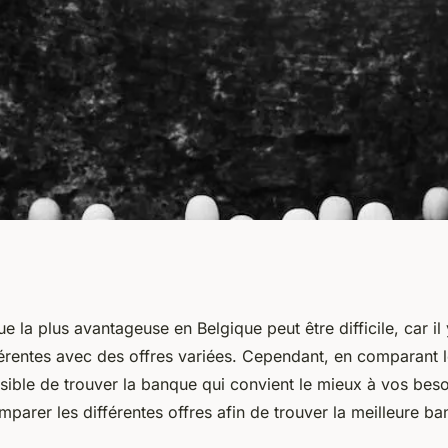
a plus avantageuse
e la plus avantageuse en Belgique peut être difficile, car i
érentes avec des offres variées. Cependant, en comparant l
ossible de trouver la banque qui convient le mieux à vos besoi
parer les différentes offres afin de trouver la meilleure b