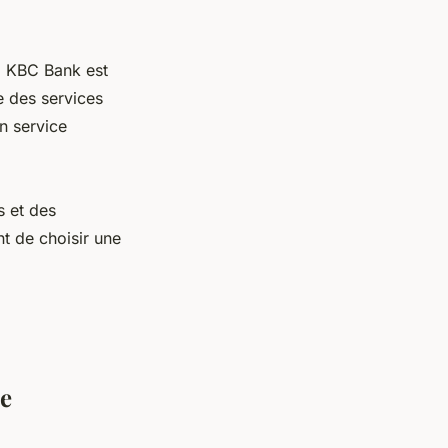
, KBC Bank est
e des services
n service
s et des
nt de choisir une
ue