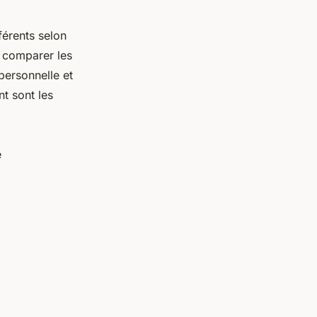
férents selon
e comparer les
 personnelle et
t sont les
e