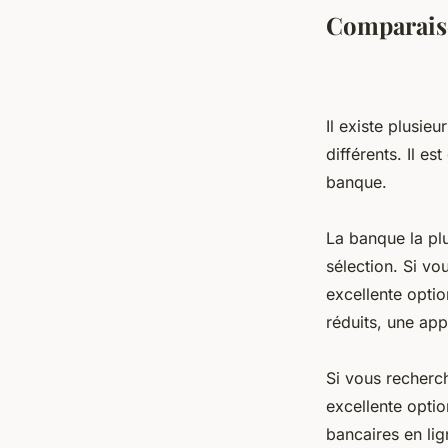
armand
•
19 octobre 2022
•
7 min de lecture
Comparaiso
Il existe plusi
différents. Il e
banque.
La banque la pl
sélection. Si vo
excellente opti
réduits, une app
Si vous recherc
excellente opti
bancaires en lig