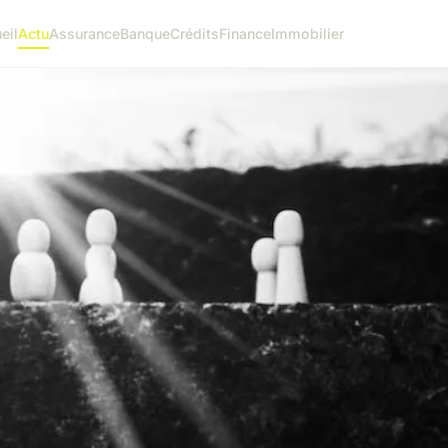
eil
Actu
Assurance
Banque
Crédits
Finance
Immobilier