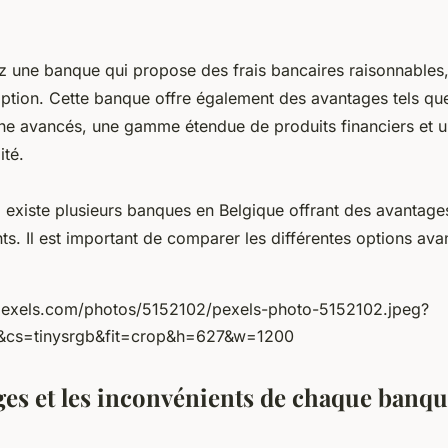
z une banque qui propose des frais bancaires raisonnables
option. Cette banque offre également des avantages tels qu
gne avancés, une gamme étendue de produits financiers et u
ité.
l existe plusieurs banques en Belgique offrant des avantage
nts. Il est important de comparer les différentes options ava
.pexels.com/photos/5152102/pexels-photo-5152102.jpeg?
&cs=tinysrgb&fit=crop&h=627&w=1200
ges et les inconvénients de chaque banq