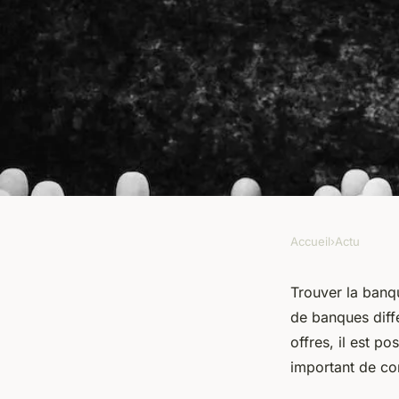
Accueil
›
Actu
ACTU
Quel est la banque l
Trouver la banqu
de banques diff
en Belgique ?
offres, il est p
important de com