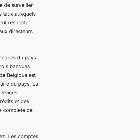
e de surveiller
es taux auxquels
ent respecter
aux directeurs,
banques du pays
trois banques
de Belgique est
taire du pays. La
ervices
édits et des
me complète de
vez. Les comptes