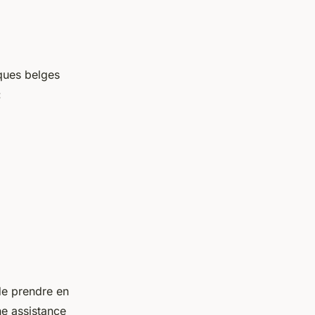
nques belges
:
 de prendre en
ne assistance