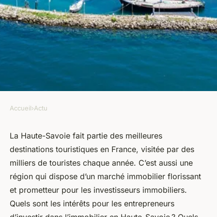
Accueil
›
Actu
ACTU
Quels sont les avantages
La Haute-Savoie fait partie des meilleures
destinations touristiques en France, visitée par des
d'investir dans l'immobilier en
milliers de touristes chaque année. C’est aussi une
Haute-Savoie ?
région qui dispose d’un marché immobilier florissant
et prometteur pour les investisseurs immobiliers.
armand
•
3 février 2024
•
2 min de lecture
Quels sont les intérêts pour les entrepreneurs