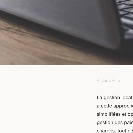
Accueil
›
Actu
ACTU
Gestion locative en l
La gestion locat
à cette approche
Simplification des t
simplifiées et o
gestion des paie
immobilières
charges, tout ce