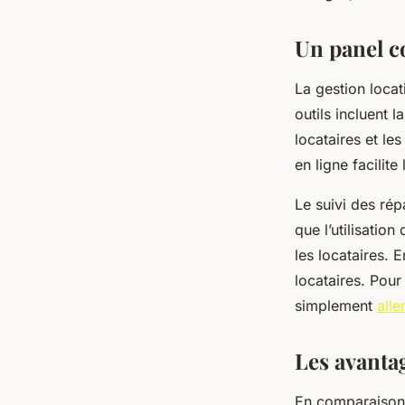
Un panel co
armand
•
23 novembre 2023
•
3 min de lecture
La gestion locat
outils incluent 
locataires et le
en ligne facilit
Le suivi des rép
que l’utilisati
les locataires. 
locataires. Pour
simplement
alle
Les avantag
En comparaison a