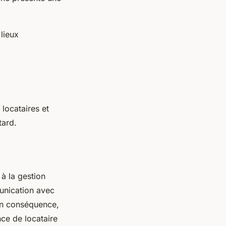
 lieux
 locataires et
tard.
à la gestion
munication avec
 En conséquence,
nce de locataire