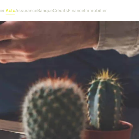
eil
Actu
Assurance
Banque
Crédits
Finance
Immobilier