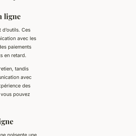
n ligne
 d’outils. Ces
nication avec les
 des paiements
ts en retard.
etien, tandis
unication avec
expérience des
s, vous pouvez
ligne
gne présente une