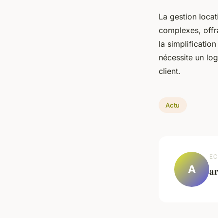
La gestion locat
complexes, offra
la simplificatio
nécessite un log
client.
Actu
EC
A
a