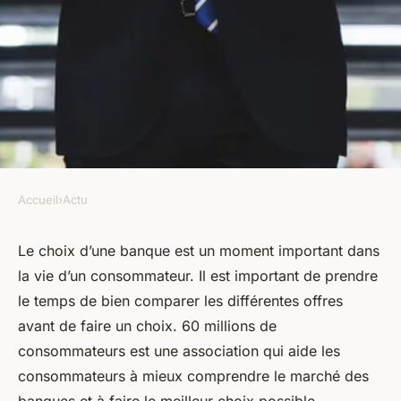
Accueil
›
Actu
ACTU
Quel banque choisir 60
Le choix d’une banque est un moment important dans
la vie d’un consommateur. Il est important de prendre
millions de consommateur ?
le temps de bien comparer les différentes offres
avant de faire un choix. 60 millions de
armand
•
19 octobre 2022
•
9 min de lecture
consommateurs est une association qui aide les
consommateurs à mieux comprendre le marché des