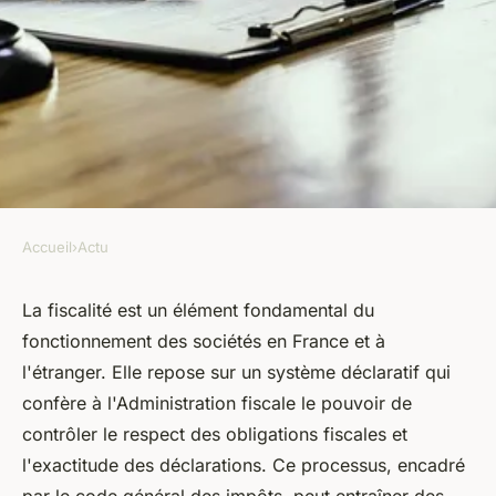
Accueil
›
Actu
ACTU
Avocat fiscaliste : rôle et
La fiscalité est un élément fondamental du
fonctionnement des sociétés en France et à
importance
l'étranger. Elle repose sur un système déclaratif qui
confère à l'Administration fiscale le pouvoir de
armand
•
8 mars 2024
•
8 min de lecture
contrôler le respect des obligations fiscales et
l'exactitude des déclarations. Ce processus, encadré