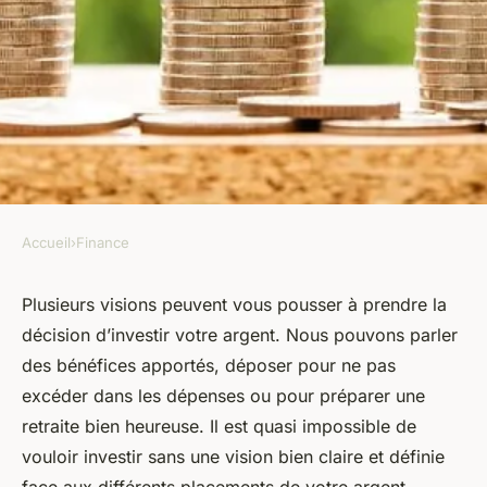
Accueil
›
Finance
FINANCE
Investissement : quels sont les
Plusieurs visions peuvent vous pousser à prendre la
décision d’investir votre argent. Nous pouvons parler
meilleurs placements sur le
des bénéfices apportés, déposer pour ne pas
marché ?
excéder dans les dépenses ou pour préparer une
retraite bien heureuse. Il est quasi impossible de
armand
•
22 décembre 2022
•
2 min de lecture
vouloir investir sans une vision bien claire et définie