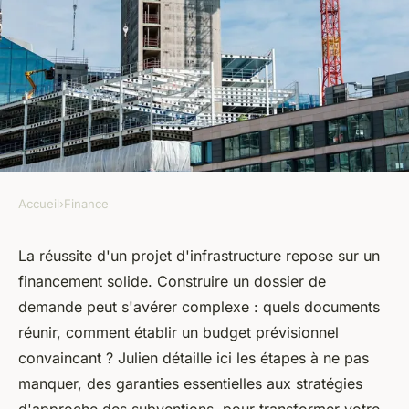
Accueil
›
Finance
FINANCE
Financement des
La réussite d'un projet d'infrastructure repose sur un
financement solide. Construire un dossier de
infrastructures : comment
demande peut s'avérer complexe : quels documents
monter votre dossier de
réunir, comment établir un budget prévisionnel
demande ?
convaincant ? Julien détaille ici les étapes à ne pas
manquer, des garanties essentielles aux stratégies
armand
•
23 avril 2024
•
3 min de lecture