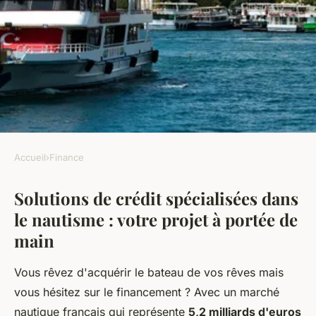
Accueil
›
Finance
FINANCE
Solutions de crédit spécialisées dans
Crédit bateau : optimisez votre
le nautisme : votre projet à portée de
financement nautique dès
main
maintenant
Vous rêvez d'acquérir le bateau de vos rêves mais
armand
•
17 décembre 2025
•
7 min de lecture
vous hésitez sur le financement ? Avec un marché
nautique français qui représente
5,2 milliards d'euros