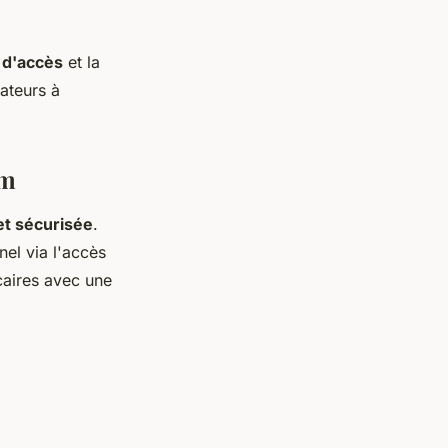
é d'accès
et la
sateurs à
om
et sécurisée
.
el via l'accès
ncaires avec une