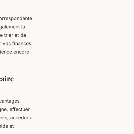
 correspondante
également la
 trier et de
r vos finances.
ience encore
aire
vantages,
gne, effectuer
nts, accéder à
ide et