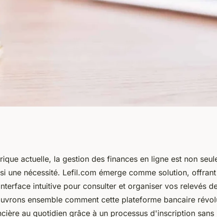
 pour accéder
ique actuelle, la gestion des finances en ligne est non seu
ssi une nécessité. Lefil.com émerge comme solution, offran
levés de comptes
 interface intuitive pour consulter et organiser vos relevés 
uvrons ensemble comment cette plateforme bancaire révol
cière au quotidien grâce à un processus d'inscription sans 