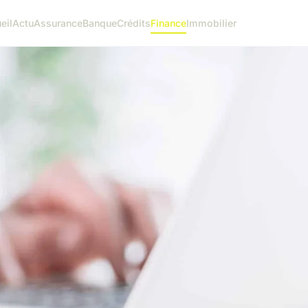
eil
Actu
Assurance
Banque
Crédits
Finance
Immobilier