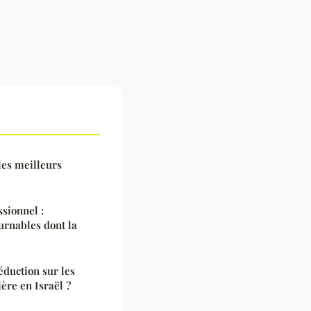
les meilleurs
sionnel :
urnables dont la
éduction sur les
ère en Israël ?