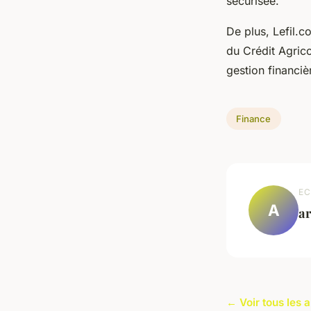
sécurisée.
De plus, Lefil.c
du Crédit Agrico
gestion financiè
Finance
EC
A
a
← Voir tous les a