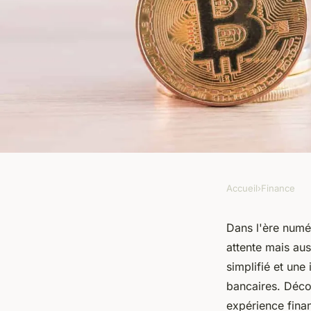
Accueil
›
Finance
FINANCE
Lefil.com : un outil
Dans l'ère numér
attente mais au
facilement à vos re
simplifié et une
bancaires. Déco
expérience finan