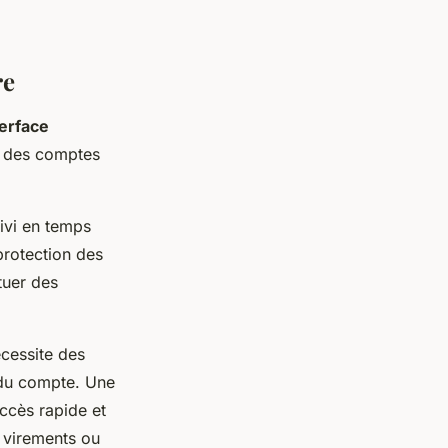
re
terface
on des comptes
uivi en temps
protection des
tuer des
écessite des
é du compte. Une
accès rapide et
s virements ou