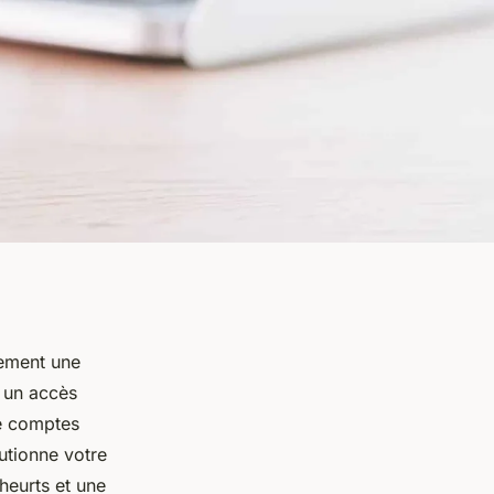
lement une
t un accès
de comptes
utionne votre
heurts et une