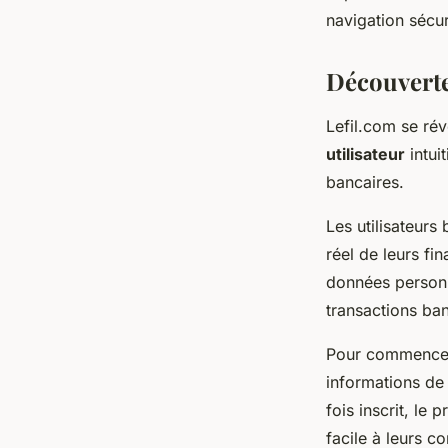
armand
•
15 avril 2024
•
2 min de lecture
navigation sécur
Découverte
Lefil.com se ré
utilisateur
intui
bancaires.
Les utilisateurs
réel de leurs fi
données personne
transactions ban
Pour commencer s
informations de 
fois inscrit, le
facile à leurs c