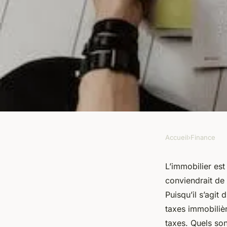
Accueil
›
Finance
FINANCE
Dans quel cas obten
L’immobilier est 
conviendrait de 
sur les taxes d'acqu
Puisqu’il s’agit 
taxes immobilièr
en Israël ?
taxes. Quels son