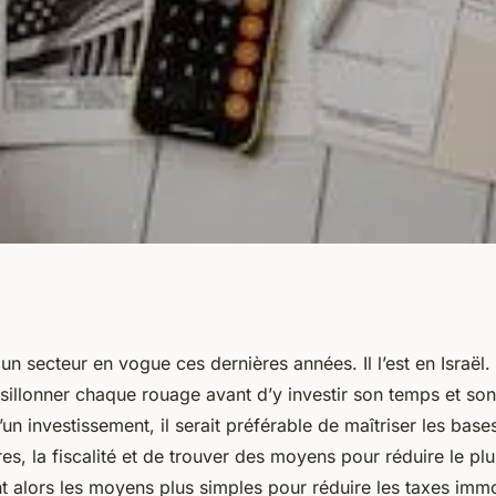
ir une réduction
un secteur en vogue ces dernières années. Il l’est en Israël. C
sillonner chaque rouage avant d’y investir son temps et son
isition immobilière
d’un investissement, il serait préférable de maîtriser les base
es, la fiscalité et de trouver des moyens pour réduire le plu
t alors les moyens plus simples pour réduire les taxes immo