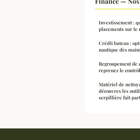
Finance — Nos 
Investissement : q
placements sur le 
Crédit bateau : op
nautique dès main
Regroupement de cr
reprenez le contrôl
Matériel de nettoy
découvres les outi
serpillière fait par