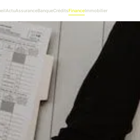
eil
Actu
Assurance
Banque
Crédits
Finance
Immobilier