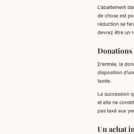
L’abattement dan
de chose est po
réduction se fer
devrez être un r
Donations 
D’entrée, la don
disposition d’un
taxée.
La succession qu
et elle ne consti
pas taxé aux yeu
Un achat i