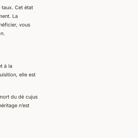
 taux. Cet état
ment. La
éficier, vous
on.
t à la
sition, elle est
 mort du dé cujus
héritage n’est