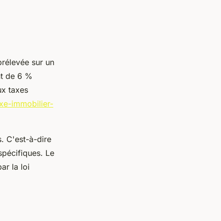
prélevée sur un
nt de 6 %
aux taxes
axe-immobilier-
. C'est-à-dire
spécifiques. Le
ar la loi