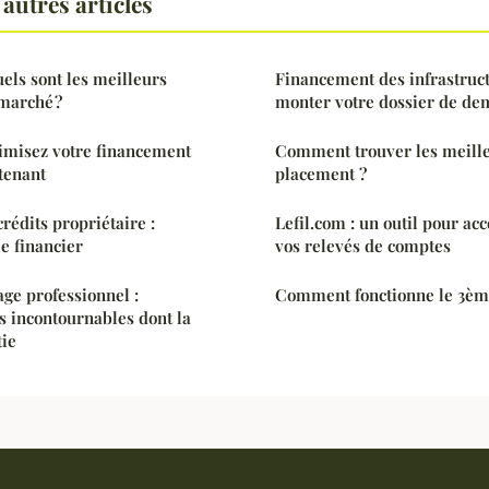
autres articles
uels sont les meilleurs
Financement des infrastruc
marché ?
monter votre dossier de de
timisez votre financement
Comment trouver les meille
tenant
placement ?
édits propriétaire :
Lefil.com : un outil pour ac
e financier
vos relevés de comptes
age professionnel :
Comment fonctionne le 3ème
ls incontournables dont la
tie