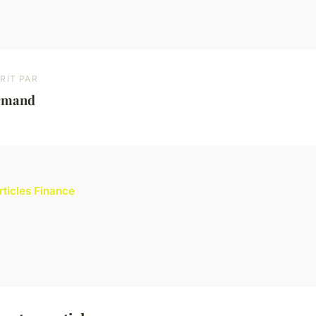
RIT PAR
rmand
rticles Finance