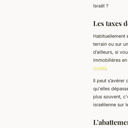
Israël ?
armand
•
16 janvier 2023
•
2 min de lecture
Les taxes 
Habituellement 
terrain ou sur 
d’ailleurs, si vo
immobilières en I
israel/
.
Il peut s’avérer
qu'elles dépasse
plus souvent, c'
israélienne sur 
L’abatteme