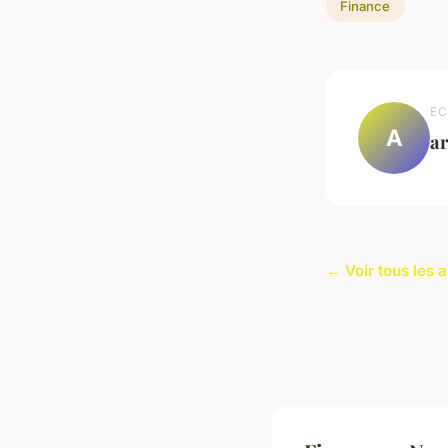
Finance
EC
A
a
← Voir tous les a